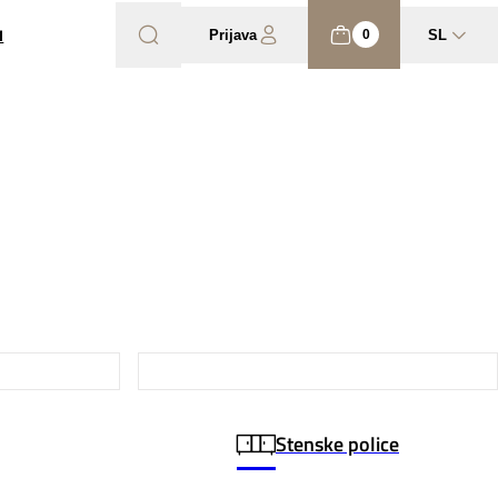
I
Prijava
SL
0
Stenske police