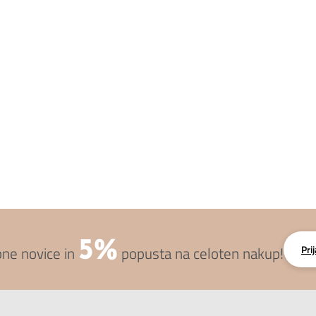
5%
Pri
bne novice in
popusta na celoten nakup!