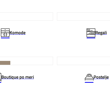
Komode
Regali
 MERI
Boutique po meri
Postelje