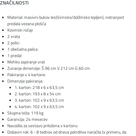
ZNAČILNOSTI
Material: masivni bukov les(širinsko/dolžinsko lepljen), notranjost
predala vezana plošča
Kovinski ročaji
2 vrata
2 polici
1 obešalna palica
1 predal
Mehko zapiranje vrat
Zunanje dimenzije: Š 96 cm V 212 cm G 60 cm
Pakiranje v 4 kartone
Dimenzije pakiranja:
1. karton: 218 x 6 x 63,5 cm
2. karton: 193 x 8 x 54 cm
3. karton: 102 x 9 x 63,5 cm
4. karton: 102 x 9 x 63,5 cm
Skupna teža: 119 kg
Garancija: 24 mesecev
Navodila za sestavo priložena v kartonu
Dobavni rok: 6 - 8 tednov od dneva potrditve naročila (v primeru, da