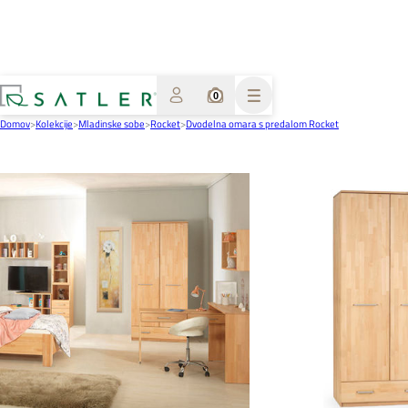
0
Domov
>
Kolekcije
>
Mladinske sobe
>
Rocket
>
Dvodelna omara s predalom Rocket