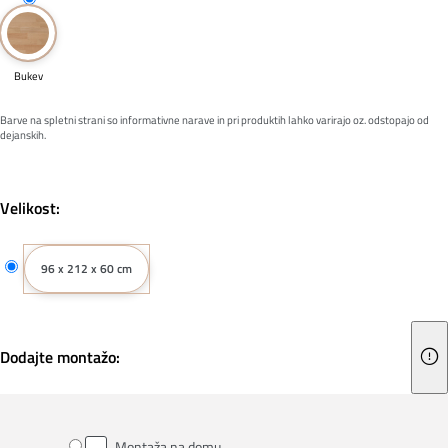
Bukev
Barve na spletni strani so informativne narave in pri produktih lahko varirajo oz. odstopajo od
dejanskih.
Velikost:
96 x 212 x 60 cm
Dodajte montažo:
Montaža na domu