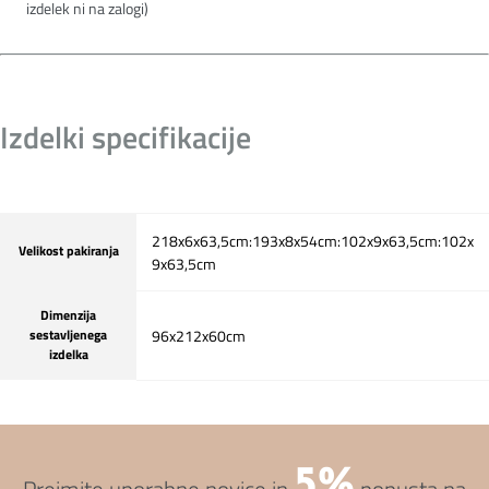
izdelek ni na zalogi)
Izdelki specifikacije
218x6x63,5cm:193x8x54cm:102x9x63,5cm:102x
Velikost pakiranja
9x63,5cm
Dimenzija
sestavljenega
96x212x60cm
izdelka
5%
Prejmite uporabne novice in
popusta na