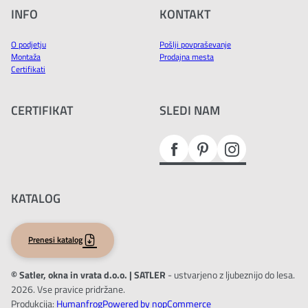
INFO
KONTAKT
O podjetju
Pošlji povpraševanje
Montaža
Prodajna mesta
Certifikati
CERTIFIKAT
SLEDI NAM
KATALOG
Prenesi katalog
© Satler, okna in vrata d.o.o. | SATLER
- ustvarjeno z ljubeznijo do lesa.
2026. Vse pravice pridržane.
Produkcija:
Humanfrog
Powered by nopCommerce