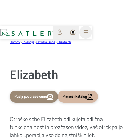
0
Domov
>
Kolekcije
>
Otroške sobe
>
Elizabeth
Elizabeth
Pošlji povpraševanje
Prenesi katalog
Otroško sobo Elizabeth odlikujeta odlična
funkcionalnost in brezčasen videz, vaš otrok pa jo
lahko uporablja vse do najstniških let.