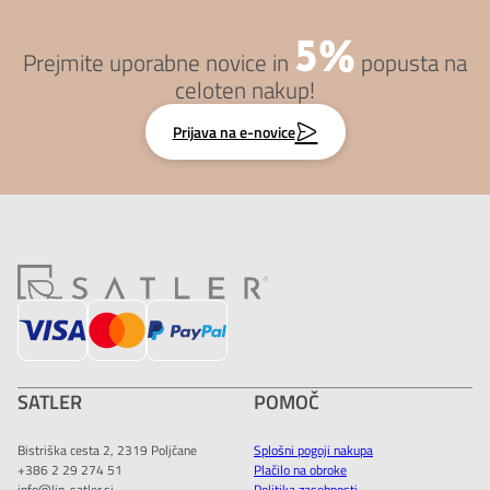
5%
Prejmite uporabne novice in
popusta na
celoten nakup!
Prijava na e-novice
SATLER
POMOČ
Bistriška cesta 2, 2319 Poljčane
Splošni pogoji nakupa
+386 2 29 274 51
Plačilo na obroke
info@lip-satler.si
Politika zasebnosti