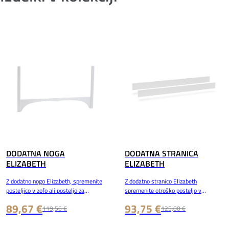
DODATNA NOGA
DODATNA STRANICA
ELIZABETH
ELIZABETH
Z dodatno nogo Elizabeth, spremenite
Z dodatno stranico Elizabeth
posteljico v zofo ali posteljo za
spremenite otroško posteljo v
večjega otroka.
mladinsko.
89,67 €
93,75 €
119,56 €
125,00 €