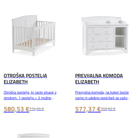
OTROŠKA POSTELJA
PREVIJALNA KOMODA
ELIZABETH
ELIZABETH
Otroška postelja, ki raste skupaj z
Previjalna komoda, na kateri boste
otrokom. 1 postelja = 3 možne
varno in udobno poskrbeli za vašo
izvedbe.
malčico oz. malčka.
580,53 €
577,37 €
774,04 €
769,82 €