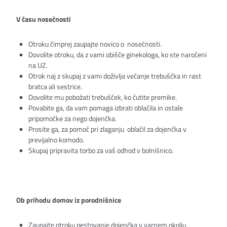
V času nosečnosti
Otroku čimprej zaupajte novico o nosečnosti.
Dovolite otroku, da z vami obišče ginekologa, ko ste naročeni
na UZ.
Otrok naj z skupaj z vami doživlja večanje trebuščka in rast
bratca ali sestrice.
Dovolite mu pobožati trebušček, ko čutite premike.
Povabite ga, da vam pomaga izbrati oblačila in ostale
pripomočke za nego dojenčka.
Prosite ga, za pomoč pri zlaganju oblačil za dojenčka v
previjalno komodo.
Skupaj pripravita torbo za vaš odhod v bolnišnico.
Ob prihodu domov iz porodnišnice
Zaupajte otroku pestovanje dojenčka v varnem okolju.