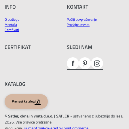
INFO
KONTAKT
O podjetju
Pošlji povpraševanje
Montaža
Prodajna mesta
Certifikati
CERTIFIKAT
SLEDI NAM
KATALOG
Prenesi katalog
© Satler, okna in vrata d.o.o. | SATLER
- ustvarjeno z ljubeznijo do lesa.
2026. Vse pravice pridržane.
Produkcija:
Humanfrog
Powered by nopCommerce