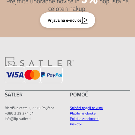
Prejmite uporabne novice in
popusta na
celoten nakup!
Prijava na e-novice
SATLER
POMOČ
Bistriška cesta 2, 2319 Poljčane
Splošni pogoji nakupa
+386 2 29 274 51
Plačilo na obroke
info@lip-satler.si
Politika zasebnosti
Piškotki