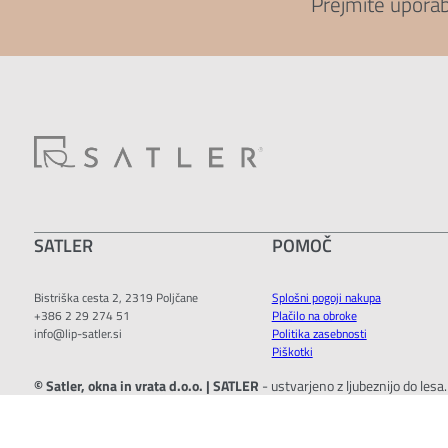
Prejmite upora
SATLER
POMOČ
Bistriška cesta 2, 2319 Poljčane
Splošni pogoji nakupa
+386 2 29 274 51
Plačilo na obroke
info@lip-satler.si
Politika zasebnosti
Piškotki
© Satler, okna in vrata d.o.o. | SATLER
- ustvarjeno z ljubeznijo do lesa
Produkcija:
Humanfrog
Powered by nopCommerce