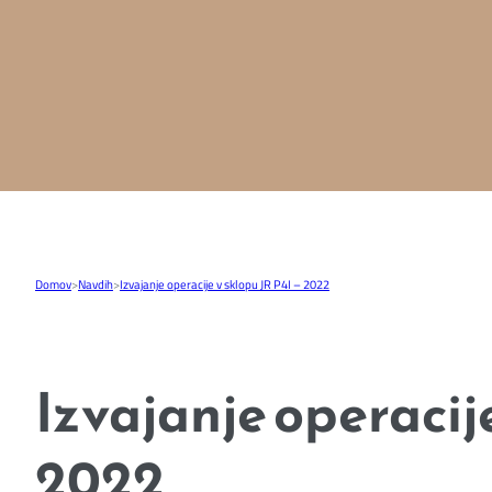
Domov
>
Navdih
>
Izvajanje operacije v sklopu JR P4I – 2022
Izvajanje operacije
2022