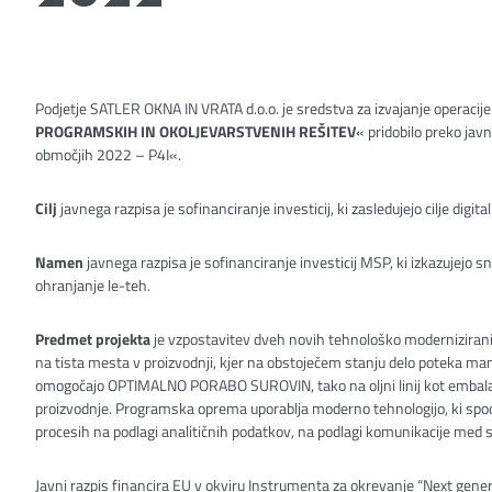
Podjetje SATLER OKNA IN VRATA d.o.o. je sredstva za izvajanje operacije
PROGRAMSKIH IN OKOLJEVARSTVENIH REŠITEV
« pridobilo preko jav
območjih 2022 – P4I«.
Cilj
javnega razpisa je sofinanciranje investicij, ki zasledujejo cilje dig
Namen
javnega razpisa je sofinanciranje investicij MSP, ki izkazujejo 
ohranjanje le-teh.
Predmet projekta
je vzpostavitev dveh novih tehnološko moderniziranih l
na tista mesta v proizvodnji, kjer na obstoječem stanju delo poteka man
omogočajo OPTIMALNO PORABO SUROVIN, tako na oljni linij kot embala
proizvodnje. Programska oprema uporablja moderno tehnologijo, ki spod
procesih na podlagi analitičnih podatkov, na podlagi komunikacije med 
Javni razpis financira EU v okviru Instrumenta za okrevanje “Next gene