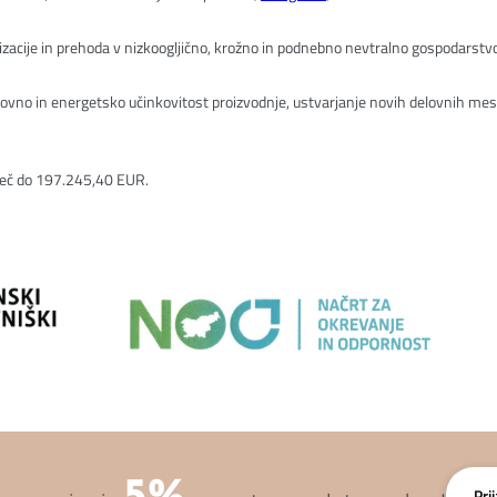
italizacije in prehoda v nizkoogljično, krožno in podnebno nevtralno gospodarstv
snovno in energetsko učinkovitost proizvodnje, ustvarjanje novih delovnih mest
jveč do 197.245,40 EUR.
5%
Pri