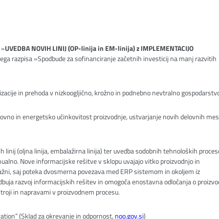
 »
UVEDBA NOVIH LINIJ (OP-linija in EM-linija) z IMPLEMENTACIJO
nega razpisa »Spodbude za sofinanciranje začetnih investicij na manj razvitih
italizacije in prehoda v nizkoogljično, krožno in podnebno nevtralno gospodarstv
snovno in energetsko učinkovitost proizvodnje, ustvarjanje novih delovnih mest
inij (oljna linija, embalažirna linija) ter uvedba sodobnih tehnoloških proce
ualno. Nove informacijske rešitve v sklopu uvajajo vitko proizvodnjo in
žni, saj poteka dvosmerna povezava med ERP sistemom in okoljem iz
buja razvoj informacijskih rešitev in omogoča enostavna odločanja o proizvo
stroji in napravami v proizvodnem procesu.
ration” (Sklad za okrevanje in odpornost,
noo.gov.si
)