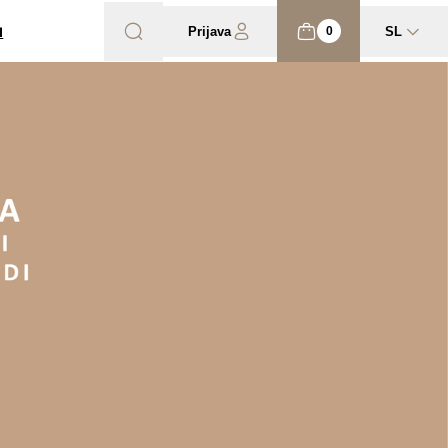
I
Prijava
SL
0