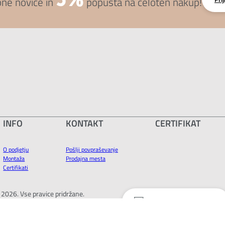
bne novice in
popusta na celoten nakup!
INFO
KONTAKT
CERTIFIKAT
O podjetju
Pošlji povpraševanje
Montaža
Prodajna mesta
Certifikati
. 2026. Vse pravice pridržane.
Poglejte še:
SATLER OKNA IN VRATA