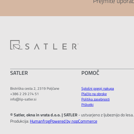
Prejmite upora
SATLER
POMOČ
Bistriška cesta 2, 2319 Poljčane
Splošni pogoji nakupa
+386 2 29 274 51
Plačilo na obroke
info@lip-satler.si
Politika zasebnosti
Piškotki
© Satler, okna in vrata d.o.o. | SATLER
- ustvarjeno z ljubeznijo do lesa
Produkcija:
Humanfrog
Powered by nopCommerce