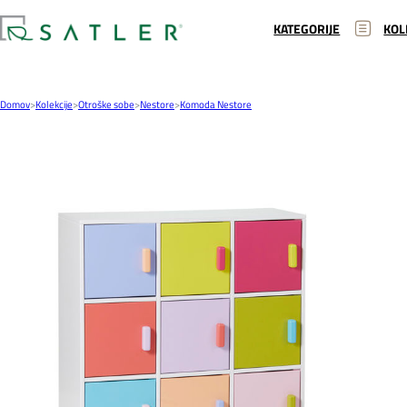
KATEGORIJE
KOL
Domov
>
Kolekcije
>
Otroške sobe
>
Nestore
>
Komoda Nestore