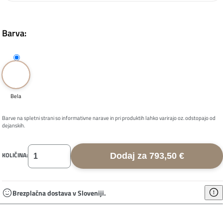
Barva:
Bela
Barve na spletni strani so informativne narave in pri produktih lahko varirajo oz. odstopajo od
dejanskih.
KOLIČINA:
Dodaj za 793,50 €
Brezplačna dostava v Sloveniji.