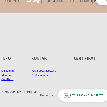
bne novice in
popusta na celoten nakup!
INFO
KONTAKT
CERTIFIKAT
O podjetju
Pošlji povpraševanje
Montaža
Prodajna mesta
Certifikati
. 2026. Vse pravice pridržane.
Poglejte še:
SATLER OKNA IN VRATA