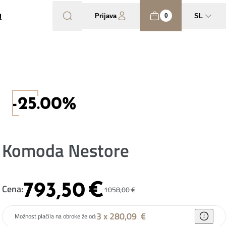
I
Prijava
SL
0
-25.00%
Komoda Nestore
793,50
€
Cena:
1058,00
€
3 x 280,09
€
Možnost plačila na obroke že od: