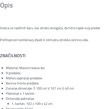
Opis
Vratca so različnih barv, kar otroku omogoča, da hitro najde svoj predal.
Prefinjenost kombinacij zbudi in stimulira otroško ostrino vida.
ZNAČILNOSTI
Material: Masivni bukov les
9 predalov
Mehko zapiranje predalov
Barvne fronte predalov
Zunanje dimenzije: Š 100 cm V 107 cm G 40 cm
Pakiranje v 1 karton
Dimenzije pakiranja:
1. karton: 102 x 109 x 42 cm
Skupna teža: 57 kg