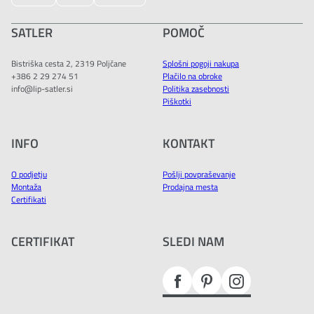
SATLER
POMOČ
Bistriška cesta 2, 2319 Poljčane
Splošni pogoji nakupa
+386 2 29 274 51
Plačilo na obroke
info@lip-satler.si
Politika zasebnosti
Piškotki
INFO
KONTAKT
O podjetju
Pošlji povpraševanje
Montaža
Prodajna mesta
Certifikati
CERTIFIKAT
SLEDI NAM