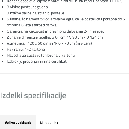
Končna obdelava: oljeno z naravnimi olji in lakirano z barvami HELIOS
3 višine posteljnega dna
3 iztične palice na stranici postelje
S kasnejšo namestitvijo varovalne ograjice, je posteljica uporabna do 5
oziroma 6 leta starosti otroka
Garancija na kakovost in brezhibno delovanje 24 mesecev
Zunanje dimenzije izdelka: Š 64 cm / V 90 cm / D 124 cm
Vzmetnica : 120 x 60 cm ali 140 x 70 cm (ni v ceni)
Pakiranje: 1-2 kartona
Navodila za sestavo (priložena v kartonu)
Izdelek je preverjen in ima certifikat
Izdelki specifikacije
Velikost pakiranja
Ni podatka