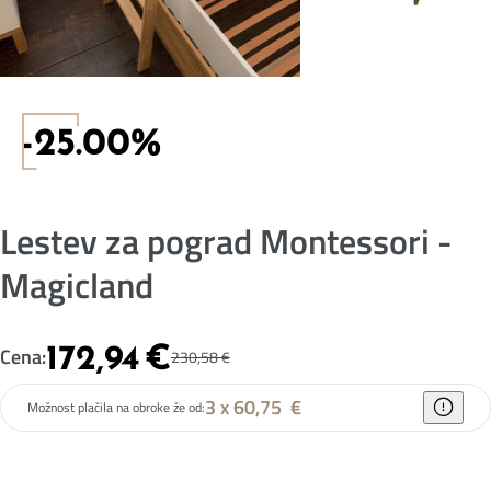
-25.00%
Lestev za pograd Montessori -
Magicland
172,94
€
Cena:
230,58
€
3 x 60,75
€
Možnost plačila na obroke že od: