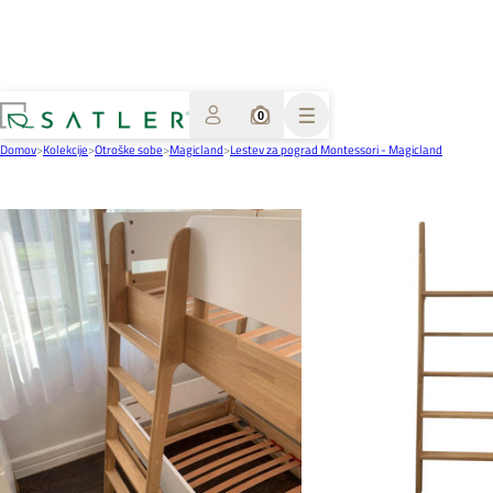
0
Domov
>
Kolekcije
>
Otroške sobe
>
Magicland
>
Lestev za pograd Montessori - Magicland