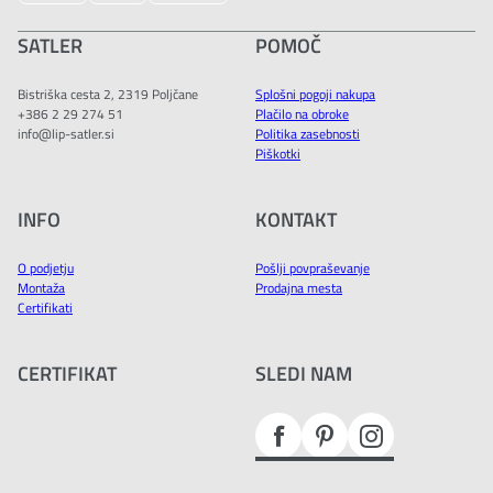
SATLER
POMOČ
Bistriška cesta 2, 2319 Poljčane
Splošni pogoji nakupa
+386 2 29 274 51
Plačilo na obroke
info@lip-satler.si
Politika zasebnosti
Piškotki
INFO
KONTAKT
O podjetju
Pošlji povpraševanje
Montaža
Prodajna mesta
Certifikati
CERTIFIKAT
SLEDI NAM