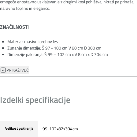
omogoča enostavno usklajevanje z drugimi kosi pohištva, hkrati pa prinaša
naravno toplino in eleganco.
ZNAČILNOSTI
Material: masivni orehov les
Zunanje dimenzije: Š 97 - 100 cm V 80 cm D 300 cm
Dimenzije pakiranja: Š 99 – 102 cm x V 8 cm x D 304 cm
Skupna teža: 100 kg
Garancija: 24 mesecev
PRIKAŽI VEČ
Montaža: SATLER
Dobavni rok: 6 - 8 tednov od dneva potrditve naročila
Izdelki specifikacije
Velikost pakiranja
99-102x82x304cm