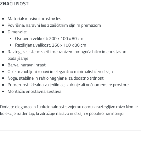
ZNAČILNOSTI
Material: masivni hrastov les
Površina: naravni les z zaščitnim oljnim premazom
Dimenzije:
Osnovna velikost: 200 x 100 x 80 cm
Razširjena velikost: 260 x 100 x 80 cm
Raztegljiv sistem: skriti mehanizem omogoča hitro in enostavno
podaljšanje
Barva: naravni hrast
Oblika: zaobljeni robovi in elegantno minimalističen dizajn
Noge: stabilne in rahlo nagnjene, za dodatno trdnost
Primernost: Idealna za jedilnice, kuhinje ali večnamenske prostore
Montaža: enostavna sestava
Dodajte eleganco in funkcionalnost svojemu domu z raztegljivo mizo Noni iz
kolekcije Satler Lip, ki združuje naravo in dizajn v popolno harmonijo.