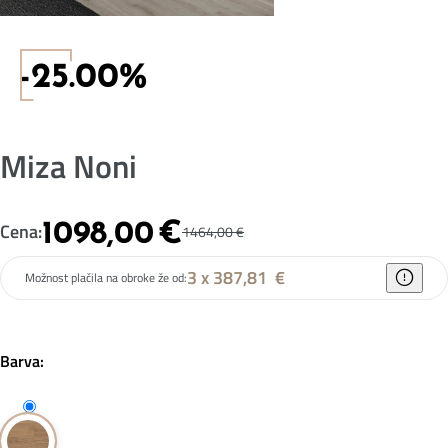
-25.00%
Miza Noni
1098,00
€
Cena:
1464,00
€
3 x 387,81
€
Možnost plačila na obroke že od:
Barva: