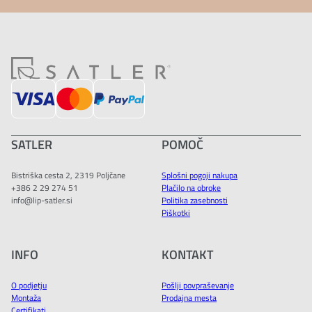
SATLER
POMOČ
Bistriška cesta 2, 2319 Poljčane
Splošni pogoji nakupa
+386 2 29 274 51
Plačilo na obroke
info@lip-satler.si
Politika zasebnosti
Piškotki
INFO
KONTAKT
O podjetju
Pošlji povpraševanje
Montaža
Prodajna mesta
Certifikati