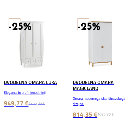
-25%
-25%
DVODELNA OMARA LUKA
DVODELNA OMARA
MAGICLAND
Eleganca in prefinjenost linij
Omara modernega skandinavskega
949,77 €
1266,36 €
dizajna.
814,35 €
1085,80 €