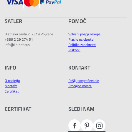
SATLER
POMOČ
Bistriška cesta 2, 2319 Poljčane
Splošni pogoji nakupa
+386 2 29 274 51
Plačilo na obroke
info@lip-satler.si
Politika zasebnosti
Piškotki
INFO
KONTAKT
O podjetju
Pošlji povpraševanje
Montaža
Prodajna mesta
Certifikati
CERTIFIKAT
SLEDI NAM