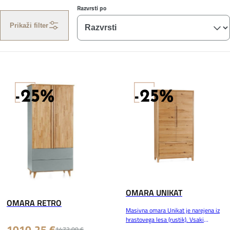
Razvrsti po
Prikaži filter
-25%
-25%
OMARA UNIKAT
OMARA RETRO
Masivna omara Unikat je narejena iz
hrastovega lesa (rustik). Vsaki
1010,25 €
spalnici bo prinesla pridih romantike
1472,00 €