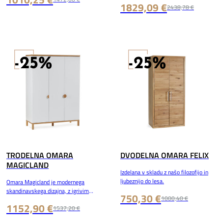
1829,09 €
2438,78 €
in elegance.
-25%
-25%
TRODELNA OMARA
DVODELNA OMARA FELIX
MAGICLAND
Izdelana v skladu z našo filozofijo in
ljubeznijo do lesa.
Omara Magicland je modernega
skandinavskega dizajna, z igrivim
750,30 €
1000,40 €
pridihom. Masivni hrastov les tudi na
1152,90 €
1537,20 €
dotik deluje nežno a toplo.