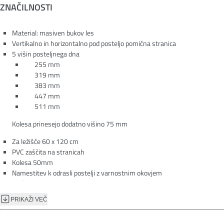
ZNAČILNOSTI
Material: masiven bukov les
Vertikalno in horizontalno pod posteljo pomična stranica
5 višin posteljnega dna
255 mm
319 mm
383 mm
447 mm
511 mm
Kolesa prinesejo dodatno višino 75 mm
Za ležišče 60 x 120 cm
PVC zaščita na stranicah
Kolesa 50mm
Namestitev k odrasli postelji z varnostnim okovjem
Možnost dokupa in namestitve dodatne varnostne ograje
Zunanje dimenzije: Š 68 cm V 95 cm D 127 cm
PRIKAŽI VEČ
Pakiranje v 1 karton
Dimenzije pakiranja: