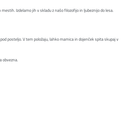
estih. Izdelamo jih v skladu z našo filozofijo in ljubeznijo do lesa.
o pod posteljo. V tem položaju, lahko mamica in dojenček spita skupaj v
ja obvezna.