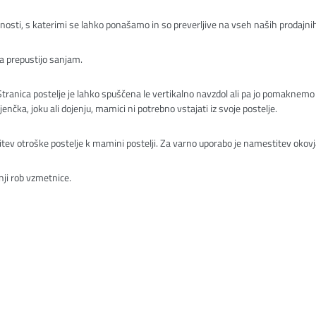
nosti, s katerimi se lahko ponašamo in so preverljive na vseh naših prodajnih m
a prepustijo sanjam.
i. Stranica postelje je lahko spuščena le vertikalno navzdol ali pa jo pomaknem
čka, joku ali dojenju, mamici ni potrebno vstajati iz svoje postelje.
trditev otroške postelje k mamini postelji. Za varno uporabo je namestitev okov
rnji rob vzmetnice.