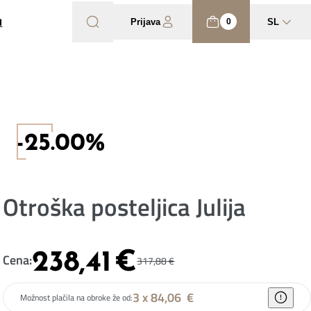
I
Prijava
SL
0
-25.00%
Otroška posteljica Julija
238,41
€
Cena:
317,88
€
3 x 84,06
€
Možnost plačila na obroke že od: