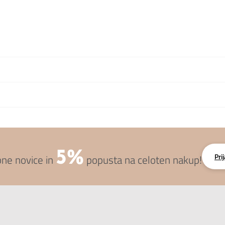
k ni na zalogi)
5%
Pri
bne novice in
popusta na celoten nakup!