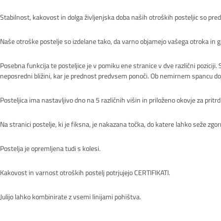
Stabilnost, kakovost in dolga življenjska doba naših otroških posteljic so pred
Naše otroške postelje so izdelane tako, da varno objamejo vašega otroka in g
Posebna funkcija te posteljice je v pomiku ene stranice v dve različni pozicij
neposredni bližini, kar je prednost predvsem ponoči. Ob nemirnem spancu dojen
Posteljica ima nastavljivo dno na 5 različnih višin in priloženo okovje za pri
Na stranici postelje, ki je fiksna, je nakazana točka, do katere lahko seže zgo
Postelja je opremljena tudi s kolesi.
Kakovost in varnost otroških postelj potrjujejo CERTIFIKATI.
Julijo lahko kombinirate z vsemi linijami pohištva.