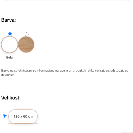
Barva:
Bela
Barve na spletni strani so informativne narave in pri produktih lahko varirajo oz. odstopajo od
dejanskih.
Velikost:
120 x 60 cm