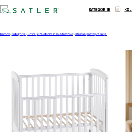
KATEGORIJE
KOL
Domov
>
Kategorije
>
Postelje za otroke in mladostnike
>
Otroška posteljica Julija