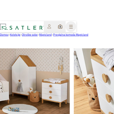
0
Domov
>
Kolekcije
>
Otroške sobe
>
Magicland
>
Previjalna komoda Magicland