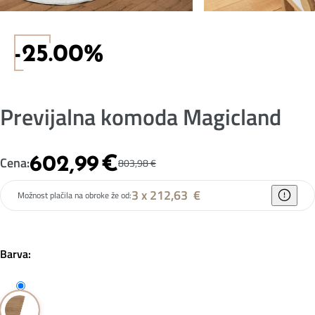
-25.00%
Previjalna komoda Magicland
602,99
€
Cena:
803,98
€
3 x 212,63
€
Možnost plačila na obroke že od:
Barva: