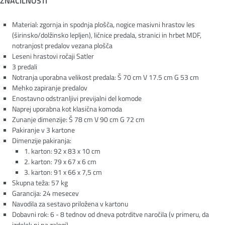
ZNAČILNOSTI
Material: zgornja in spodnja plošča, nogice masivni hrastov les
(širinsko/dolžinsko lepljen), ličnice predala, stranici in hrbet MDF,
notranjost predalov vezana plošča
Leseni hrastovi ročaji Satler
3 predali
Notranja uporabna velikost predala: Š 70 cm V 17.5 cm G 53 cm
Mehko zapiranje predalov
Enostavno odstranljivi previjalni del komode
Naprej uporabna kot klasična komoda
Zunanje dimenzije: Š 78 cm V 90 cm G 72 cm
Pakiranje v 3 kartone
Dimenzije pakiranja:
1. karton: 92 x 83 x 10 cm
2. karton: 79 x 67 x 6 cm
3. karton: 91 x 66 x 7,5 cm
Skupna teža: 57 kg
Garancija: 24 mesecev
Navodila za sestavo priložena v kartonu
Dobavni rok: 6 - 8 tednov od dneva potrditve naročila (v primeru, da
izdelek ni na zalogi)