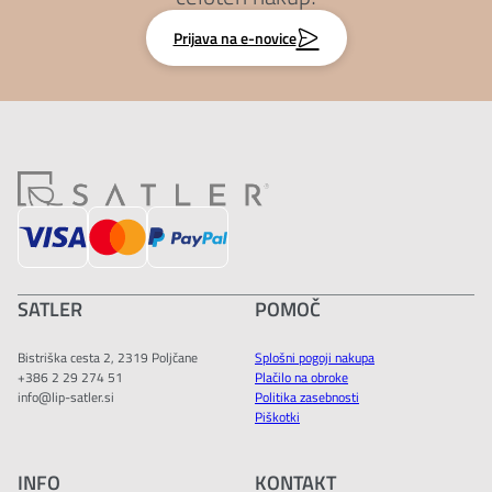
Prijava na e-novice
SATLER
POMOČ
Bistriška cesta 2, 2319 Poljčane
Splošni pogoji nakupa
+386 2 29 274 51
Plačilo na obroke
info@lip-satler.si
Politika zasebnosti
Piškotki
INFO
KONTAKT