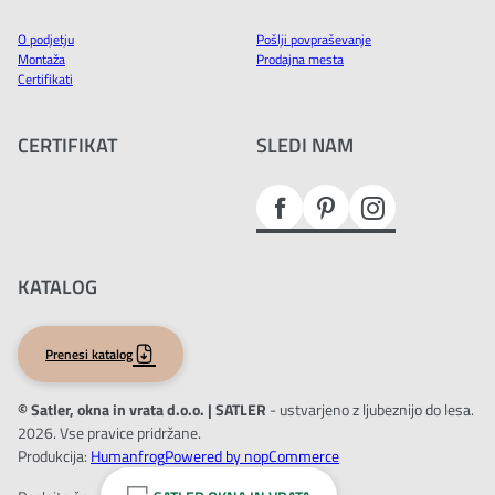
O podjetju
Pošlji povpraševanje
Montaža
Prodajna mesta
Certifikati
CERTIFIKAT
SLEDI NAM
KATALOG
Prenesi katalog
© Satler, okna in vrata d.o.o. | SATLER
- ustvarjeno z ljubeznijo do lesa.
2026. Vse pravice pridržane.
Produkcija:
Humanfrog
Powered by nopCommerce