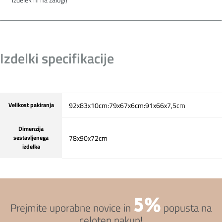
Izdelki specifikacije
Velikost pakiranja
92x83x10cm:79x67x6cm:91x66x7,5cm
Dimenzija
sestavljenega
78x90x72cm
izdelka
5%
Prejmite uporabne novice in
popusta na
celoten nakup!