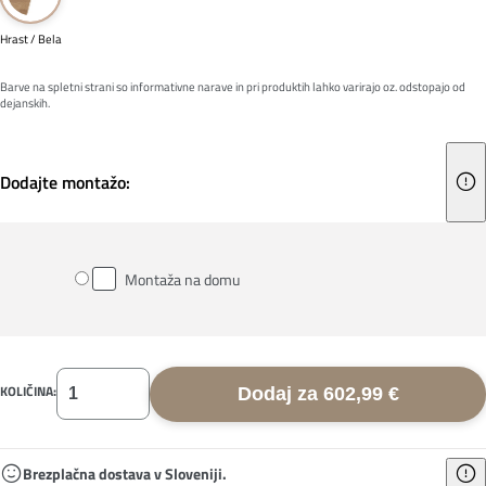
Hrast / Bela
Barve na spletni strani so informativne narave in pri produktih lahko varirajo oz. odstopajo od
dejanskih.
Dodajte montažo:
Montaža na domu
KOLIČINA:
Dodaj za 602,99 €
Brezplačna dostava v Sloveniji.