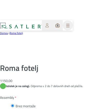
0
Domov
>
Roma fotelj
Roma fotelj
1150,00
Izdelek je na zalogi.
Odprema v 2 do 7 delovnih dneh od plačila.
Assembly
*
Brez montaže