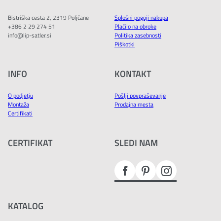
Bistriška cesta 2, 2319 Poljčane
Splošni pogoji nakupa
+386 2 29 274 51
Plačilo na obroke
info@lip-satler.si
Politika zasebnosti
Piškotki
INFO
KONTAKT
O podjetju
Pošlji povpraševanje
Montaža
Prodajna mesta
Certifikati
CERTIFIKAT
SLEDI NAM
KATALOG