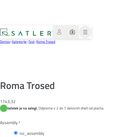
0
Domov
>
Kategorije
>
Test
>
Roma Trosed
Roma Trosed
1743,32
Izdelek je na zalogi.
Odprema v 2 do 7 delovnih dneh od plačila.
Assembly
*
no_assembly