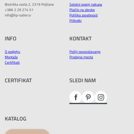
Bistriška cesta 2, 2319 Poljčane
Splošni pogoji nakupa
+386 2 29 274 51
Plačilo na obroke
info@lip-satler.si
Politika zasebnosti
Piškotki
INFO
KONTAKT
O podjetju
Pošlji povpraševanje
Montaža
Prodajna mesta
Certifikati
CERTIFIKAT
SLEDI NAM
KATALOG