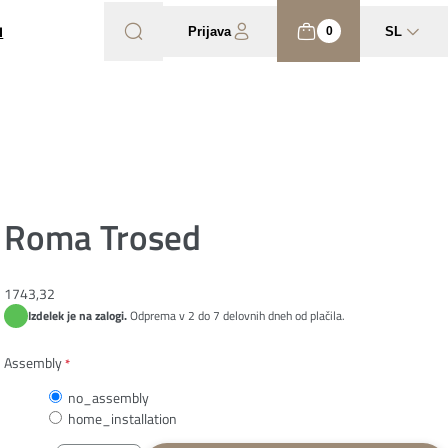
I
Prijava
SL
0
Roma Trosed
1743,32
Izdelek je na zalogi.
Odprema v 2 do 7 delovnih dneh od plačila.
Assembly
*
no_assembly
home_installation