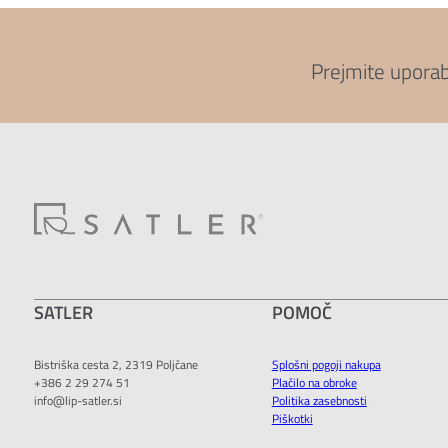
Prejmite upora
SATLER
POMOČ
Bistriška cesta 2, 2319 Poljčane
Splošni pogoji nakupa
+386 2 29 274 51
Plačilo na obroke
info@lip-satler.si
Politika zasebnosti
Piškotki