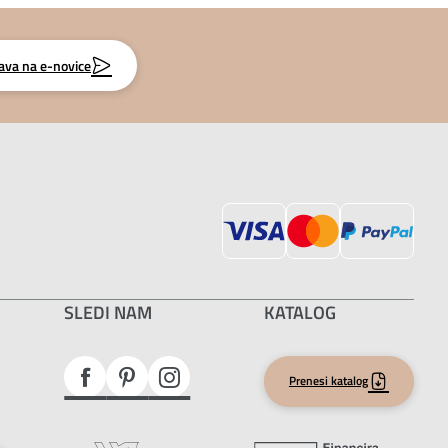
java na e-novice
SLEDI NAM
KATALOG
Prenesi katalog