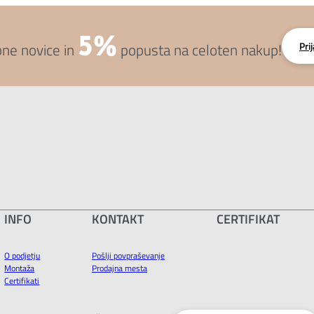
5%
Pri
bne novice in
popusta na celoten nakup!
INFO
KONTAKT
CERTIFIKAT
O podjetju
Pošlji povpraševanje
Montaža
Prodajna mesta
Certifikati